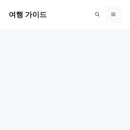
컨
텐
여행 가이드
메
츠
로
뉴
건
너
뛰
기