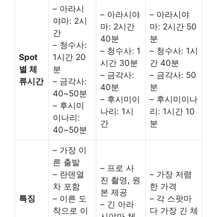
– 아라시
– 아라시야
– 아라시야
야마: 2시
마: 2시간
마: 2시간 50
간
40분
분
– 청수사:
– 청수사: 1
– 청수사: 1시
Spot
1시간 20
시간 30분
간 40분
별 체
분
– 금각사:
– 금각사: 50
류시간
– 금각사:
40분
분
40~50분
– 후시미이
– 후시미이나
– 후시미
나리: 1시
리: 1시간 10
이나리:
간
분
40~50분
– 가장 이
른 출발
– 프로 사
– 란덴열
– 가장 저렴
진 촬영, 원
차 포함
한 가격
본 제공
특징
– 이른 도
– 각 스팟마
– 긴 아라
착으로 이
다 가장 긴 체
시야마 체