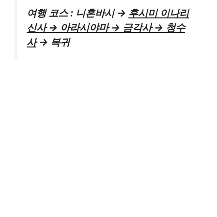
여행 코스 : 니혼바시 →
후시미 이나리
신사 → 아라시야마 → 금각사 → 청수
사
→ 복귀