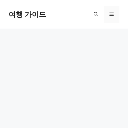
컨
텐
여행 가이드
메
츠
로
뉴
건
너
뛰
기