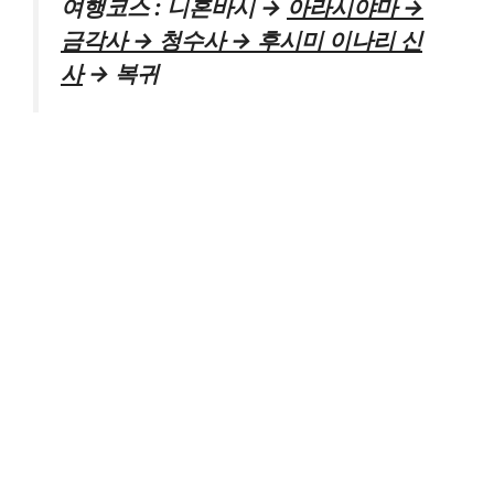
여행코스 : 니혼바시 →
아라시야마 →
금각사 → 청수사 → 후시미 이나리 신
사
→ 복귀