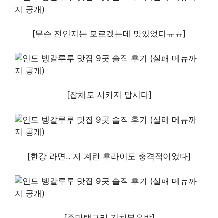
[무슨 전인지는 모르겠는데 맛있었다ㅠㅠ]
[잡채도 시키지 맙시다]
[한강 라면.. 저 계란 후라이도 충격적이었다]
[존맛탱구리 김치볶음밥]