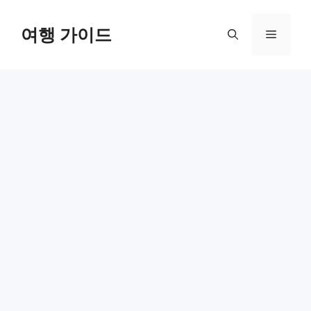
컨
텐
여행 가이드
메
츠
로
뉴
건
너
뛰
기