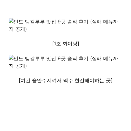
[1조 화이팅]
[여긴 술안주시켜서 맥주 한잔해야하는 곳]