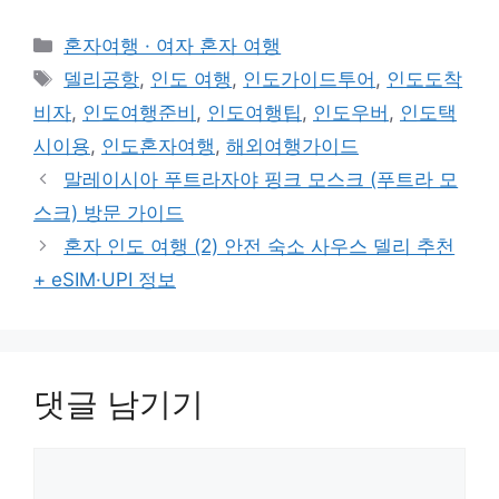
카
혼자여행 · 여자 혼자 여행
테
태
델리공항
,
인도 여행
,
인도가이드투어
,
인도도착
고
그
비자
,
인도여행준비
,
인도여행팁
,
인도우버
,
인도택
리
시이용
,
인도혼자여행
,
해외여행가이드
말레이시아 푸트라자야 핑크 모스크 (푸트라 모
스크) 방문 가이드
혼자 인도 여행 (2) 안전 숙소 사우스 델리 추천
+ eSIM·UPI 정보
댓글 남기기
댓
글