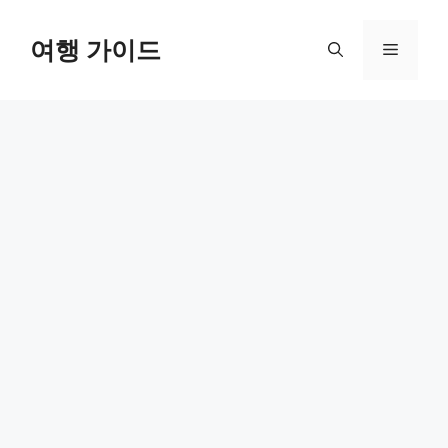
컨
텐
여행 가이드
메
츠
로
뉴
건
너
뛰
기