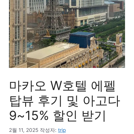
마카오 W호텔 에펠
탑뷰 후기 및 아고다
9~15% 할인 받기
2월 11, 2025
작성자:
trip