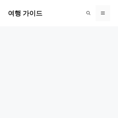
컨
텐
여행 가이드
메
츠
로
뉴
건
너
뛰
기