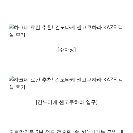
[주차장]
[긴노타케 센고쿠하라 입구]
오르막길을 2분 정도 걸으면 ‘金乃竹’이라는 금빛 대