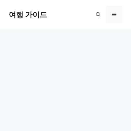
컨
텐
여행 가이드
메
츠
로
뉴
건
너
뛰
기