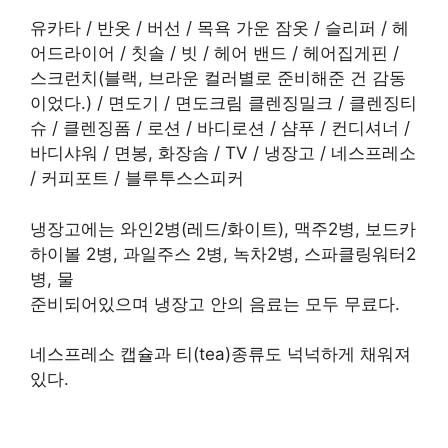
유카타 / 반옷 / 버선 / 목욕 가운 잠옷 / 슬리퍼 / 헤
어드라이어 / 칫솔 / 빗 / 헤어 밴드 / 헤어집게핀 /
스크런치(블랙, 브라운 컬러별로 준비해준 건 감동
이었다.) / 면도기 / 면도크림 클렌징밀크 / 클렌징티
슈 / 클렌징폼 / 로션 / 바디로션 / 샴푸 / 컨디셔너 /
바디샤워 / 면봉, 화장솜 / TV / 냉장고 / 네스프레소
/ 커피포트 / 블루투스스피커
냉장고에는 와인2병(레드/화이트), 맥주2병, 보드카
하이볼 2병, 과일주스 2병, 녹차2병, 스파클링워터2
병, 물
준비되어있으며 냉장고 안의 음료는 모두 무료다.
네스프레소 캡슐과 티(tea)종류도 넉넉하게 채워져
있다.