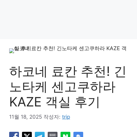
하코네 료칸 추천! 긴
노타케 센고쿠하라
KAZE 객실 후기
11월 18, 2025
작성자:
trip