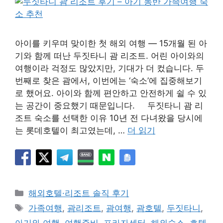
아이를 키우며 맞이한 첫 해외 여행 — 15개월 된 아
기와 함께 떠난 두짓타니 괌 리조트. 어린 아이와의
여행이라 걱정도 많았지만, 기대가 더 컸습니다. 두
번째로 찾은 괌에서, 이번에는 ‘숙소’에 집중해보기
로 했어요. 아이와 함께 편안하고 안전하게 쉴 수 있
는 공간이 중요했기 때문입니다. 두짓타니 괌 리
조트 숙소를 선택한 이유 10년 전 다녀왔을 당시에
는 롯데호텔이 최고였는데, …
더 읽기
카
해외호텔·리조트 솔직 후기
테
태
가족여행
,
괌리조트
,
괌여행
,
괌호텔
,
두짓타니
,
고
그