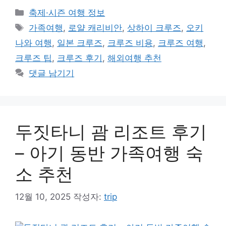
카
축제·시즌 여행 정보
테
태
가족여행
,
로얄 캐리비안
,
상하이 크루즈
,
오키
고
그
나와 여행
,
일본 크루즈
,
크루즈 비용
,
크루즈 여행
,
리
크루즈 팁
,
크루즈 후기
,
해외여행 추천
댓글 남기기
두짓타니 괌 리조트 후기
– 아기 동반 가족여행 숙
소 추천
12월 10, 2025
작성자:
trip