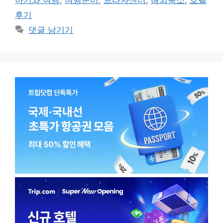
아기와 여행
,
여행준비
,
프라자센터
,
해외숙소
,
호텔
리
후기
댓글 남기기