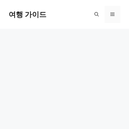
컨
텐
여행 가이드
메
츠
로
뉴
건
너
뛰
기