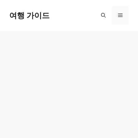
컨
텐
여행 가이드
메
츠
로
뉴
건
너
뛰
기