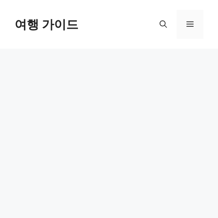
컨
텐
여행 가이드
메
츠
로
뉴
건
너
뛰
기