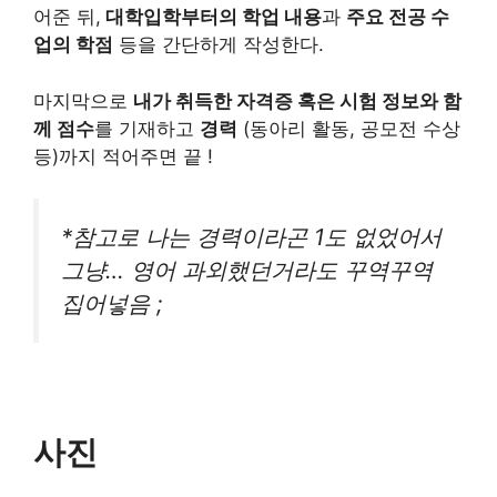
어준 뒤,
대학입학부터의 학업 내용
과
주요 전공 수
업의 학점
등을 간단하게 작성한다.
마지막으로
내가 취득한 자격증 혹은 시험 정보와 함
께 점수
를 기재하고
경력
(동아리 활동, 공모전 수상
등)까지 적어주면 끝 !
*참고로 나는 경력이라곤 1도 없었어서
그냥… 영어 과외했던거라도 꾸역꾸역
집어넣음 ;
사진