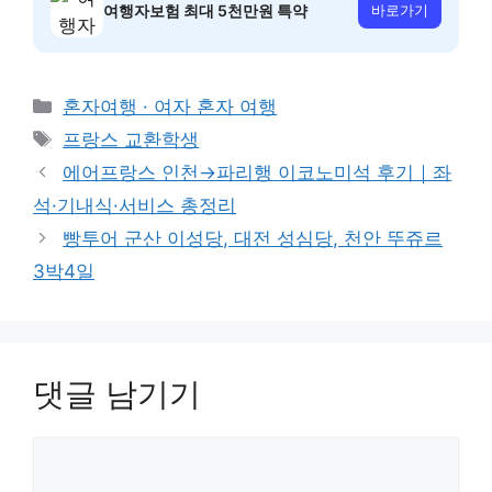
여행자보험 최대 5천만원 특약
바로가기
카
혼자여행 · 여자 혼자 여행
테
태
프랑스 교환학생
고
그
에어프랑스 인천→파리행 이코노미석 후기｜좌
리
석·기내식·서비스 총정리
빵투어 군산 이성당, 대전 성심당, 천안 뚜쥬르
3박4일
댓글 남기기
댓
글