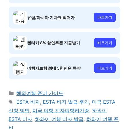
유럽/아시아 기차표 최저가
바로가기
렌터카 8% 할인쿠폰 지금받기
바로가기
여행자보험 최대 5천만원 특약
바로가기
카
해외여행 준비 가이드
테
태
ESTA 비자
,
ESTA 비자 발급 후기
,
미국 ESTA
고
그
신청 방법
,
미국 여행 전자여행허가증
,
하와이
리
ESTA 비자
,
하와이 여행 비자 발급
,
하와이 여행 준
비