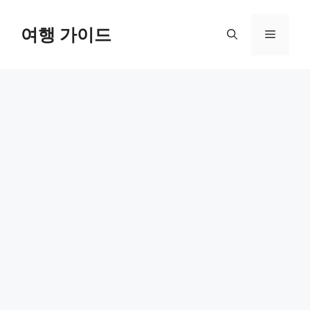
컨
텐
여행 가이드
메
츠
로
뉴
건
너
뛰
기