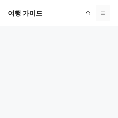
컨
텐
여행 가이드
메
츠
로
뉴
건
너
뛰
기