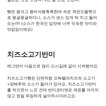
빵은 왕크고 왕바삭왕촉촉한데 속은 계란오믈렛으
로 몽글몽글하더니, 소스가 센스 있게 탁 치고 들어
오는!!!! (소스가 한국인 입맛에 너무 익숙한 맛이라
맛없없이에요)
치즈소고기반미
에그반미 다음으로 많이 드시길래 같이 시켜봤어요.
치즈소고기빵은 단면처럼 모짜렐라치즈와 소고기
+양배추와 소스가 들어가 있어요. 치즈소고기반미
를 먹으면서 느낀 건데 반미코티엔은 재료를 아끼지
않고 정말 푸짐하게 넣어주시더라고요.