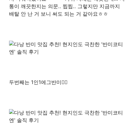
통이 깨끗한지는 의문.. 찝찝.. 그렇지만 지금까지
배탈 안 난 거 보니 써도 되는 거 같아요ㅎㅎ
두번째는 1인1에그반미👍🏻