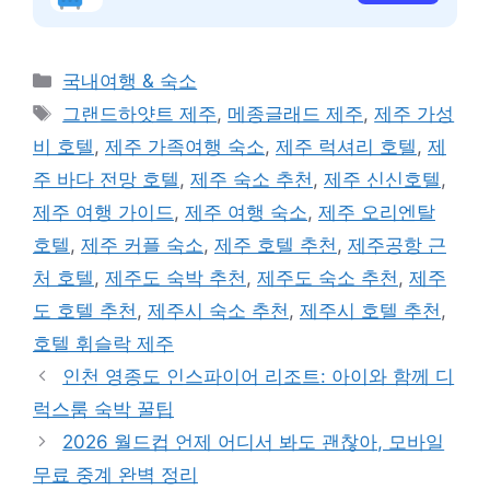
카
국내여행 & 숙소
테
태
그랜드하얏트 제주
,
메종글래드 제주
,
제주 가성
고
그
비 호텔
,
제주 가족여행 숙소
,
제주 럭셔리 호텔
,
제
리
주 바다 전망 호텔
,
제주 숙소 추천
,
제주 신신호텔
,
제주 여행 가이드
,
제주 여행 숙소
,
제주 오리엔탈
호텔
,
제주 커플 숙소
,
제주 호텔 추천
,
제주공항 근
처 호텔
,
제주도 숙박 추천
,
제주도 숙소 추천
,
제주
도 호텔 추천
,
제주시 숙소 추천
,
제주시 호텔 추천
,
호텔 휘슬락 제주
인천 영종도 인스파이어 리조트: 아이와 함께 디
럭스룸 숙박 꿀팁
2026 월드컵 언제 어디서 봐도 괜찮아, 모바일
무료 중계 완벽 정리