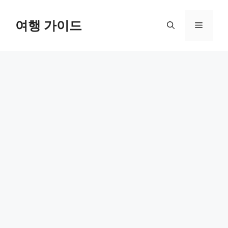
컨
텐
여행 가이드
메
츠
로
뉴
건
너
뛰
기