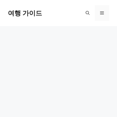
컨
텐
여행 가이드
메
츠
로
뉴
건
너
뛰
기