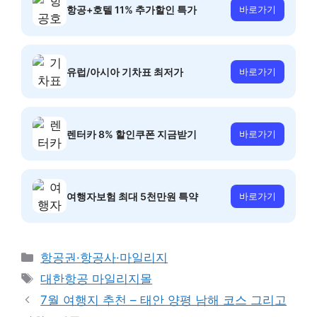
항공+호텔 11% 추가할인 특가
바로가기
유럽/아시아 기차표 최저가
바로가기
렌터카 8% 할인쿠폰 지금받기
바로가기
여행자보험 최대 5천만원 특약
바로가기
카
항공권·항공사·마일리지
테
태
대한항공 마일리지몰
고
그
7월 여행지 추천 – 태안 양평 남해 코스 그리고
리