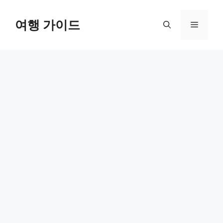
컨
텐
여행 가이드
메
츠
로
뉴
건
너
뛰
기