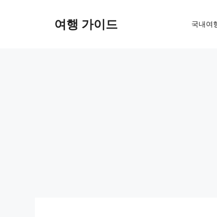
컨
텐
여행 가이드
국내여
츠
로
건
너
뛰
기