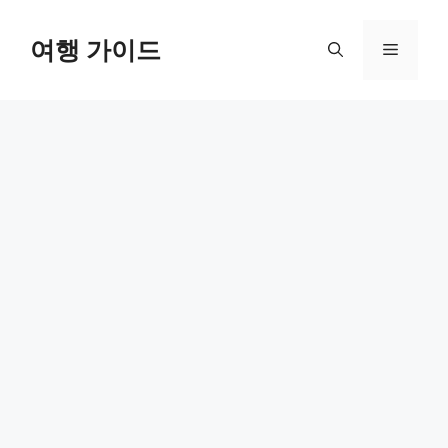
컨
텐
여행 가이드
메
츠
로
뉴
건
너
뛰
기