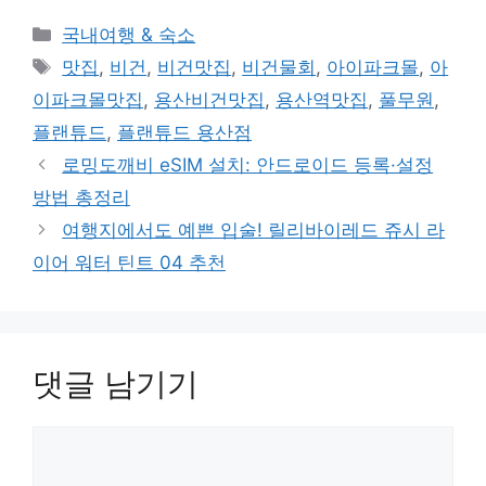
카
국내여행 & 숙소
테
태
맛집
,
비건
,
비건맛집
,
비건물회
,
아이파크몰
,
아
고
그
이파크몰맛집
,
용산비건맛집
,
용산역맛집
,
풀무원
,
리
플랜튜드
,
플랜튜드 용산점
로밍도깨비 eSIM 설치: 안드로이드 등록·설정
방법 총정리
여행지에서도 예쁜 입술! 릴리바이레드 쥬시 라
이어 워터 틴트 04 추천
댓글 남기기
댓
글