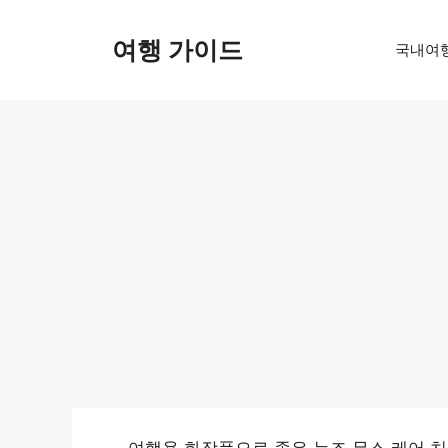
컨
텐
여행 가이드
국내여
츠
로
건
너
뛰
기