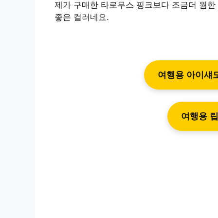
제가 구매한 타로무스 핑크보다 조금더 웜한
좋은 컬러네요.
여행용 아이섀도
여행용 립