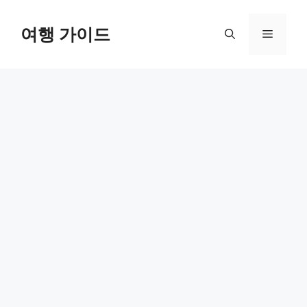
컨
텐
여행 가이드
메
츠
로
뉴
건
너
뛰
기