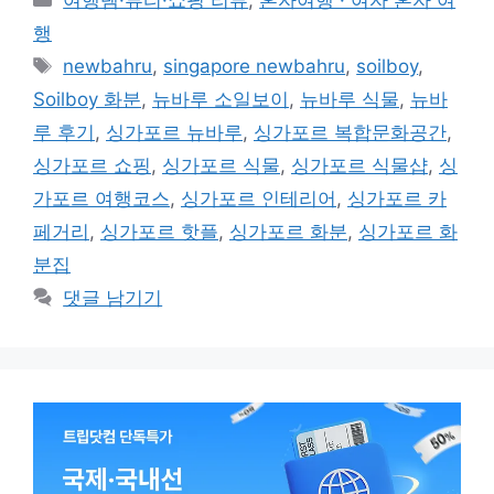
여행템·뷰티·쇼핑 리뷰
,
혼자여행 · 여자 혼자 여
테
행
고
태
newbahru
,
singapore newbahru
,
soilboy
,
리
그
Soilboy 화분
,
뉴바루 소일보이
,
뉴바루 식물
,
뉴바
루 후기
,
싱가포르 뉴바루
,
싱가포르 복합문화공간
,
싱가포르 쇼핑
,
싱가포르 식물
,
싱가포르 식물샵
,
싱
가포르 여행코스
,
싱가포르 인테리어
,
싱가포르 카
페거리
,
싱가포르 핫플
,
싱가포르 화분
,
싱가포르 화
분집
댓글 남기기