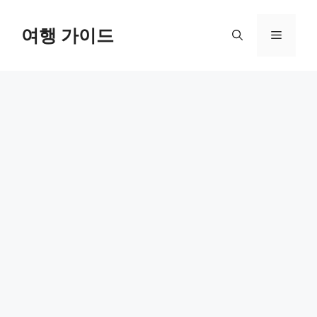
컨
텐
여행 가이드
메
츠
로
뉴
건
너
뛰
기