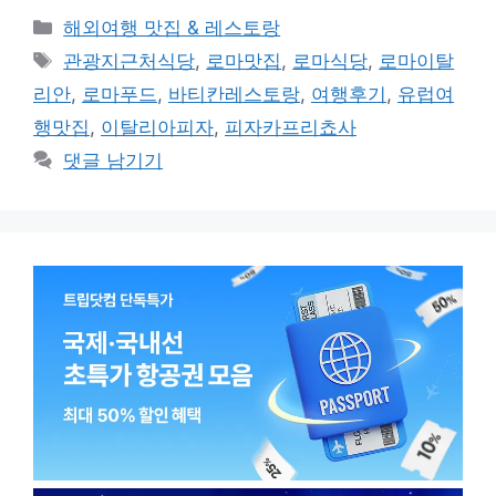
카
해외여행 맛집 & 레스토랑
테
태
관광지근처식당
,
로마맛집
,
로마식당
,
로마이탈
고
그
리안
,
로마푸드
,
바티칸레스토랑
,
여행후기
,
유럽여
리
행맛집
,
이탈리아피자
,
피자카프리쵸사
댓글 남기기