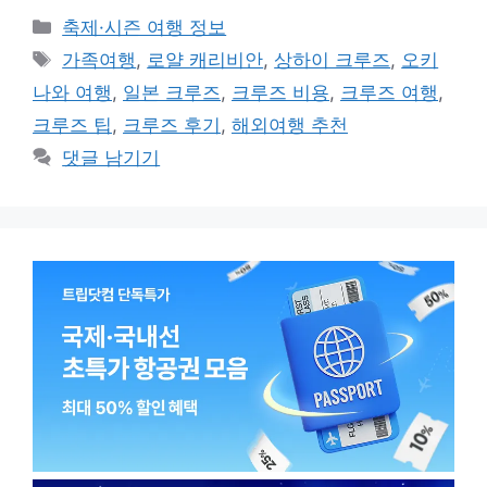
카
축제·시즌 여행 정보
테
태
가족여행
,
로얄 캐리비안
,
상하이 크루즈
,
오키
고
그
나와 여행
,
일본 크루즈
,
크루즈 비용
,
크루즈 여행
,
리
크루즈 팁
,
크루즈 후기
,
해외여행 추천
댓글 남기기