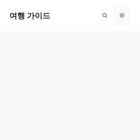
컨
텐
여행 가이드
메
츠
로
뉴
건
너
뛰
기