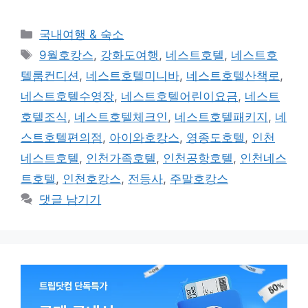
카
국내여행 & 숙소
테
태
9월호캉스
,
강화도여행
,
네스트호텔
,
네스트호
고
그
텔룸컨디션
,
네스트호텔미니바
,
네스트호텔산책로
,
리
네스트호텔수영장
,
네스트호텔어린이요금
,
네스트
호텔조식
,
네스트호텔체크인
,
네스트호텔패키지
,
네
스트호텔편의점
,
아이와호캉스
,
영종도호텔
,
인천
네스트호텔
,
인천가족호텔
,
인천공항호텔
,
인천네스
트호텔
,
인천호캉스
,
전등사
,
주말호캉스
댓글 남기기