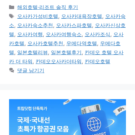
카
해외호텔·리조트 솔직 후기
테
태
오사카가성비호텔
,
오사카대욕장호텔
,
오사카숙
고
그
소
,
오사카숙소추천
,
오사카스파호텔
,
오사카신상호
리
텔
,
오사카여행
,
오사카여행숙소
,
오사카조식
,
오사
카호텔
,
오사카호텔추천
,
우메다역호텔
,
우메다호
텔
,
일본호텔리뷰
,
일본호텔후기
,
칸데오 호텔 오사
카 더 타워
,
칸데오오사카더타워
,
칸데오호텔
댓글 남기기