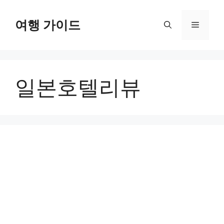
컨
텐
여행 가이드
메
츠
로
뉴
건
너
일본호텔리뷰
뛰
기