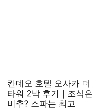
칸데오 호텔 오사카 더
타워 2박 후기｜조식은
비추? 스파는 최고