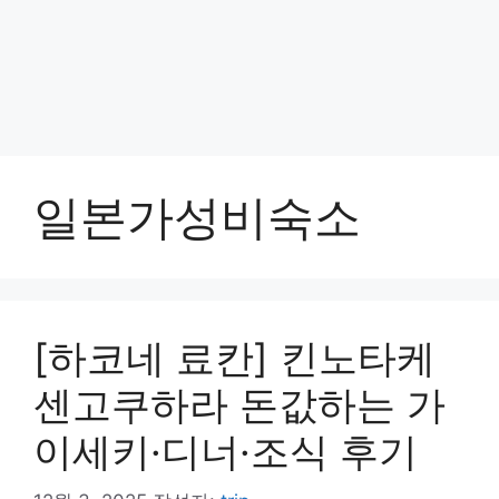
일본가성비숙소
[하코네 료칸] 킨노타케
센고쿠하라 돈값하는 가
이세키·디너·조식 후기