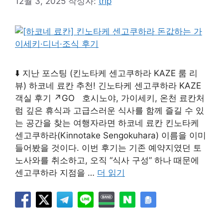
12월 3, 2025
작성자:
trip
⬇️ 지난 포스팅 (킨노타케 센고쿠하라 KAZE 룸 리
뷰) 하코네 료칸 추천! 긴노타케 센고쿠하라 KAZE
객실 후기 ↗GO 호시노야, 가이세키, 온천 료칸처
럼 깊은 휴식과 고급스러운 식사를 함께 즐길 수 있
는 공간을 찾는 여행자라면 하코네 료칸 킨노타케
센고쿠하라(Kinnotake Sengokuhara) 이름을 이미
들어봤을 것이다. 이번 후기는 기존 예약지였던 토
노사와를 취소하고, 오직 “식사 구성” 하나 때문에
센고쿠하라 지점을 …
더 읽기