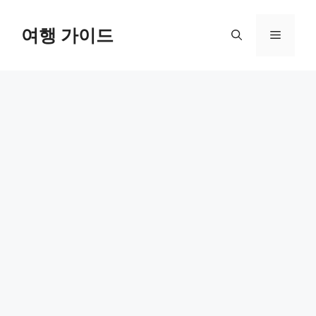
컨
텐
여행 가이드
메
츠
로
뉴
건
너
뛰
기