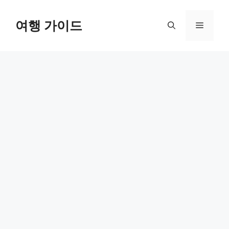
컨
텐
여행 가이드
메
츠
로
뉴
건
너
뛰
기