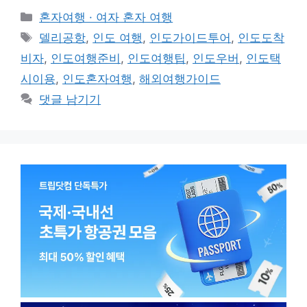
카
혼자여행 · 여자 혼자 여행
테
태
델리공항
,
인도 여행
,
인도가이드투어
,
인도도착
고
그
비자
,
인도여행준비
,
인도여행팁
,
인도우버
,
인도택
리
시이용
,
인도혼자여행
,
해외여행가이드
댓글 남기기