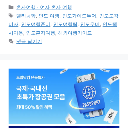
카
혼자여행 · 여자 혼자 여행
테
태
델리공항
,
인도 여행
,
인도가이드투어
,
인도도착
고
그
비자
,
인도여행준비
,
인도여행팁
,
인도우버
,
인도택
리
시이용
,
인도혼자여행
,
해외여행가이드
댓글 남기기