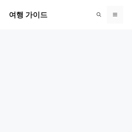
컨
텐
여행 가이드
메
츠
로
뉴
건
너
뛰
기