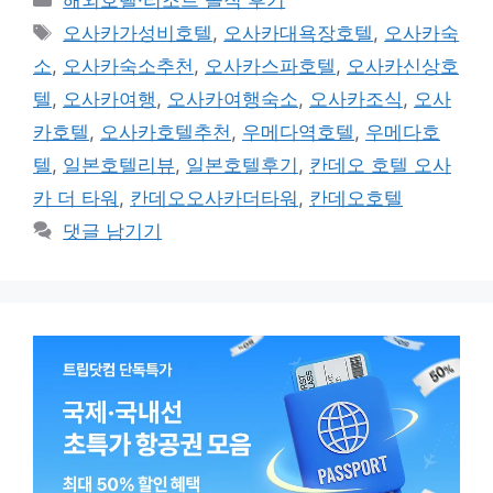
해외호텔·리조트 솔직 후기
테
태
오사카가성비호텔
,
오사카대욕장호텔
,
오사카숙
고
그
소
,
오사카숙소추천
,
오사카스파호텔
,
오사카신상호
리
텔
,
오사카여행
,
오사카여행숙소
,
오사카조식
,
오사
카호텔
,
오사카호텔추천
,
우메다역호텔
,
우메다호
텔
,
일본호텔리뷰
,
일본호텔후기
,
칸데오 호텔 오사
카 더 타워
,
칸데오오사카더타워
,
칸데오호텔
댓글 남기기