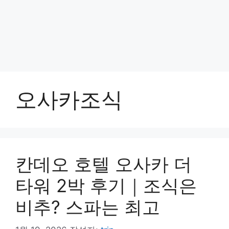
오사카조식
칸데오 호텔 오사카 더
타워 2박 후기｜조식은
비추? 스파는 최고