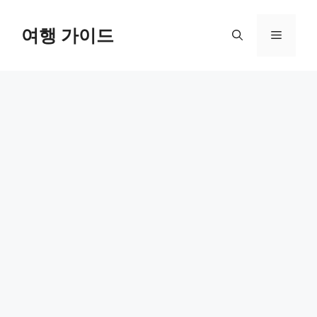
컨
텐
여행 가이드
메
츠
로
뉴
건
너
뛰
기