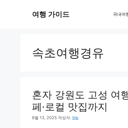
컨
텐
여행 가이드
국내여
츠
로
건
너
뛰
속초여행경유
기
혼자 강원도 고성 여행
페·로컬 맛집까지
8월 13, 2025
작성자:
trip