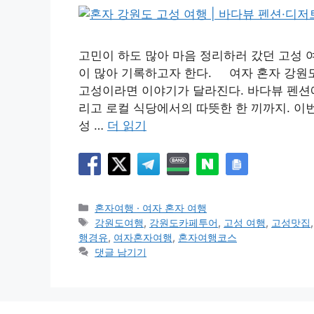
고민이 하도 많아 마음 정리하러 갔던 고성 
이 많아 기록하고자 한다. 여자 혼자 강원도
고성이라면 이야기가 달라진다. 바다뷰 펜션에
리고 로컬 식당에서의 따뜻한 한 끼까지. 이
성 …
더 읽기
카
혼자여행 · 여자 혼자 여행
테
태
강원도여행
,
강원도카페투어
,
고성 여행
,
고성맛집
고
그
행경유
,
여자혼자여행
,
혼자여행코스
리
댓글 남기기