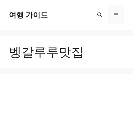
컨
텐
여행 가이드
메
츠
로
뉴
건
너
벵갈루루맛집
뛰
기