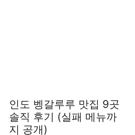
인도 벵갈루루 맛집 9곳
솔직 후기 (실패 메뉴까
지 공개)