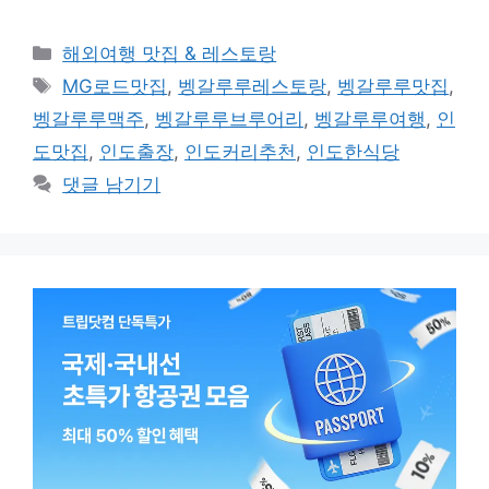
카
해외여행 맛집 & 레스토랑
테
태
MG로드맛집
,
벵갈루루레스토랑
,
벵갈루루맛집
,
고
그
벵갈루루맥주
,
벵갈루루브루어리
,
벵갈루루여행
,
인
리
도맛집
,
인도출장
,
인도커리추천
,
인도한식당
댓글 남기기