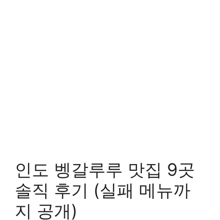
인도 벵갈루루 맛집 9곳
솔직 후기 (실패 메뉴까
지 공개)