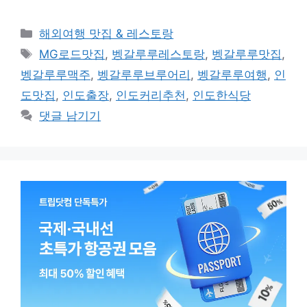
카
해외여행 맛집 & 레스토랑
테
태
MG로드맛집
,
벵갈루루레스토랑
,
벵갈루루맛집
,
고
그
벵갈루루맥주
,
벵갈루루브루어리
,
벵갈루루여행
,
인
리
도맛집
,
인도출장
,
인도커리추천
,
인도한식당
댓글 남기기