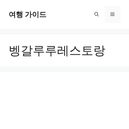
컨
텐
여행 가이드
메
츠
로
뉴
건
너
벵갈루루레스토랑
뛰
기