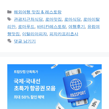
카
해외여행 맛집 & 레스토랑
테
태
관광지근처식당
,
로마맛집
,
로마식당
,
로마이탈
고
그
리안
,
로마푸드
,
바티칸레스토랑
,
여행후기
,
유럽여
리
행맛집
,
이탈리아피자
,
피자카프리쵸사
댓글 남기기