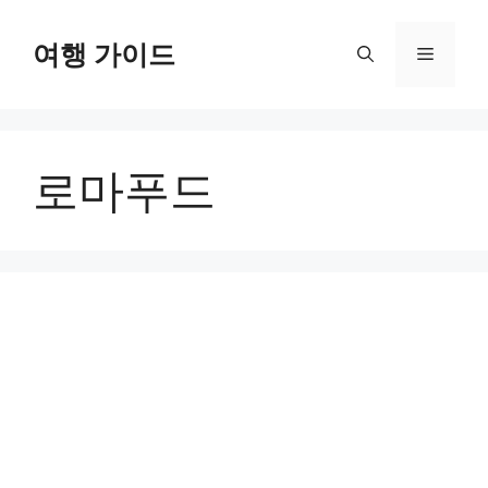
컨
텐
여행 가이드
메
츠
로
뉴
건
너
로마푸드
뛰
기