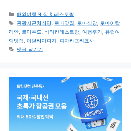
카
해외여행 맛집 & 레스토랑
테
태
관광지근처식당
,
로마맛집
,
로마식당
,
로마이탈
고
그
리안
,
로마푸드
,
바티칸레스토랑
,
여행후기
,
유럽여
리
행맛집
,
이탈리아피자
,
피자카프리쵸사
댓글 남기기