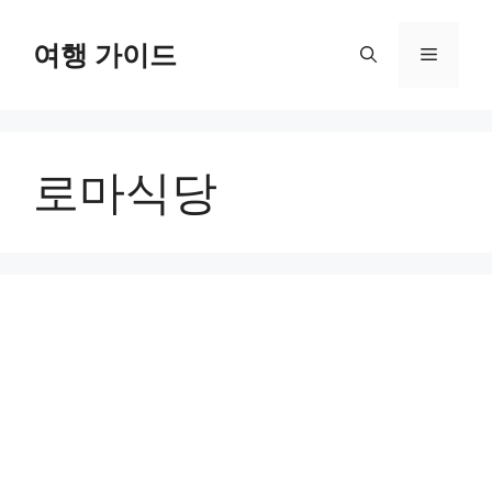
컨
텐
여행 가이드
메
츠
로
뉴
건
너
로마식당
뛰
기