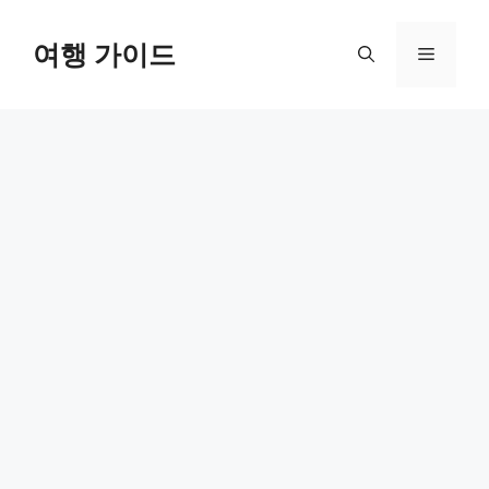
컨
텐
여행 가이드
메
츠
로
뉴
건
너
뛰
기