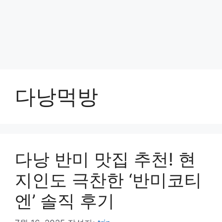
다낭먹방
다낭 반미 맛집 추천! 현
지인도 극찬한 ‘반미코티
엔’ 솔직 후기