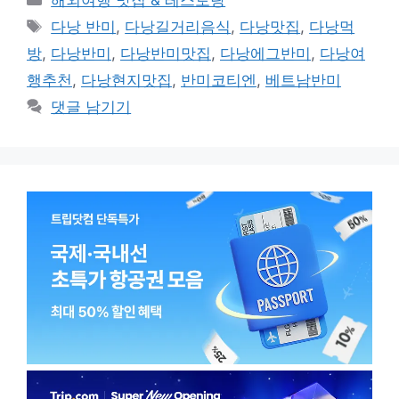
해외여행 맛집 & 레스토랑
테
태
다낭 반미
,
다낭길거리음식
,
다낭맛집
,
다낭먹
고
그
방
,
다낭반미
,
다낭반미맛집
,
다낭에그반미
,
다낭여
리
행추천
,
다낭현지맛집
,
반미코티엔
,
베트남반미
댓글 남기기