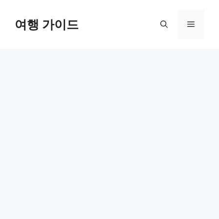
컨
텐
여행 가이드
메
츠
로
뉴
건
너
뛰
기