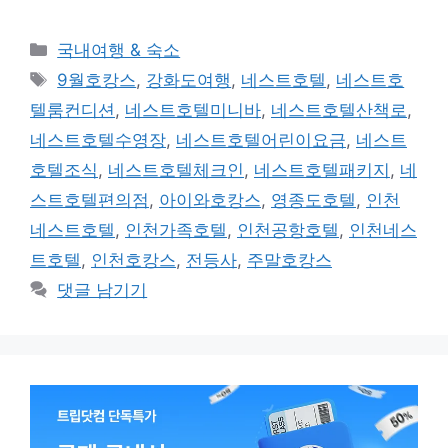
카
국내여행 & 숙소
테
태
9월호캉스
,
강화도여행
,
네스트호텔
,
네스트호
고
그
텔룸컨디션
,
네스트호텔미니바
,
네스트호텔산책로
,
리
네스트호텔수영장
,
네스트호텔어린이요금
,
네스트
호텔조식
,
네스트호텔체크인
,
네스트호텔패키지
,
네
스트호텔편의점
,
아이와호캉스
,
영종도호텔
,
인천
네스트호텔
,
인천가족호텔
,
인천공항호텔
,
인천네스
트호텔
,
인천호캉스
,
전등사
,
주말호캉스
댓글 남기기