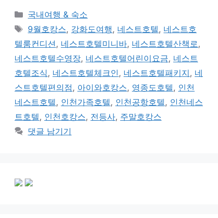
카
국내여행 & 숙소
테
태
9월호캉스
,
강화도여행
,
네스트호텔
,
네스트호
고
그
텔룸컨디션
,
네스트호텔미니바
,
네스트호텔산책로
,
리
네스트호텔수영장
,
네스트호텔어린이요금
,
네스트
호텔조식
,
네스트호텔체크인
,
네스트호텔패키지
,
네
스트호텔편의점
,
아이와호캉스
,
영종도호텔
,
인천
네스트호텔
,
인천가족호텔
,
인천공항호텔
,
인천네스
트호텔
,
인천호캉스
,
전등사
,
주말호캉스
댓글 남기기