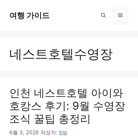
컨
텐
여행 가이드
메
츠
로
뉴
건
너
네스트호텔수영장
뛰
기
인천 네스트호텔 아이와
호캉스 후기: 9월 수영장
조식 꿀팁 총정리
6월 3, 2026
작성자:
trip