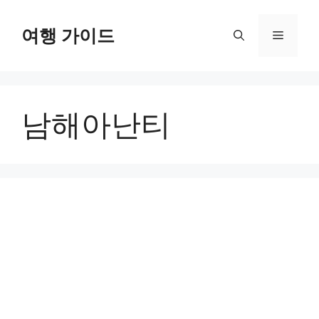
컨
텐
여행 가이드
메
츠
로
뉴
건
너
남해아난티
뛰
기