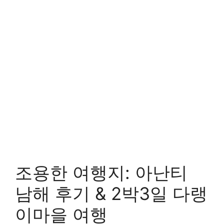
조용한 여행지: 아난티
남해 후기 & 2박3일 다랭
이마을 여행