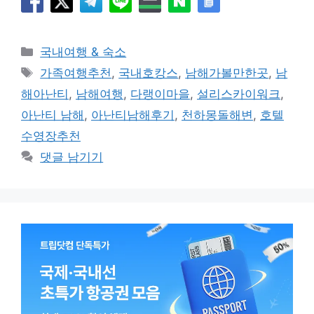
카
국내여행 & 숙소
테
태
가족여행추천
,
국내호캉스
,
남해가볼만한곳
,
남
고
그
해아난티
,
남해여행
,
다랭이마을
,
설리스카이워크
,
리
아난티 남해
,
아난티남해후기
,
천하몽돌해변
,
호텔
수영장추천
댓글 남기기