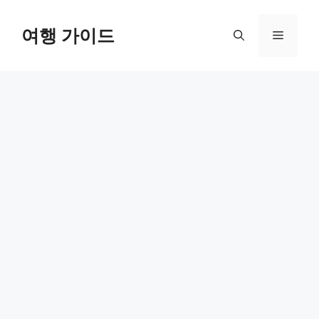
컨
텐
여행 가이드
메
츠
로
뉴
건
너
뛰
기