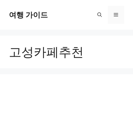
컨
텐
여행 가이드
메
츠
로
뉴
건
너
고성카페추천
뛰
기