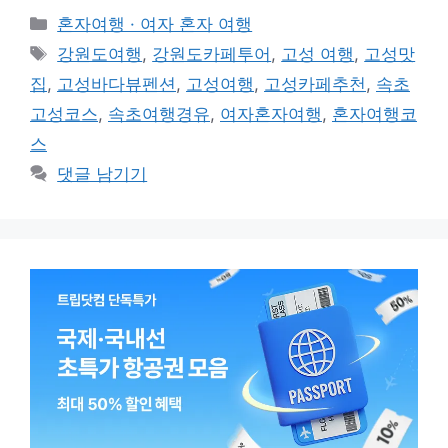
카
혼자여행 · 여자 혼자 여행
테
태
강원도여행
,
강원도카페투어
,
고성 여행
,
고성맛
고
그
집
,
고성바다뷰펜션
,
고성여행
,
고성카페추천
,
속초
리
고성코스
,
속초여행경유
,
여자혼자여행
,
혼자여행코
스
댓글 남기기