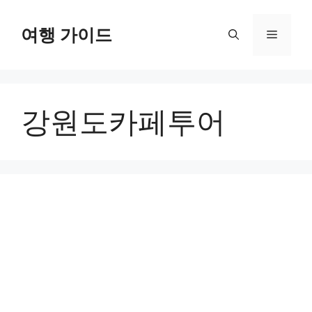
컨
텐
여행 가이드
메
츠
로
뉴
건
너
강원도카페투어
뛰
기