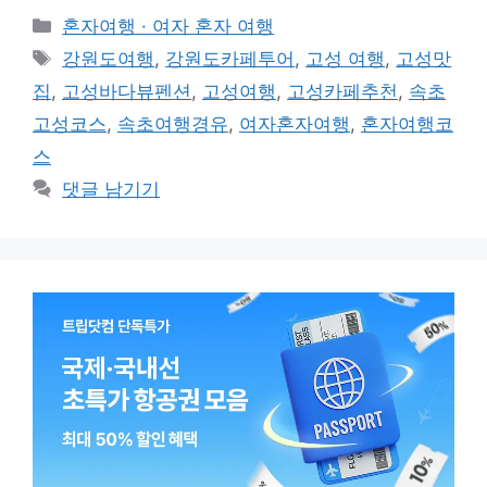
카
혼자여행 · 여자 혼자 여행
테
태
강원도여행
,
강원도카페투어
,
고성 여행
,
고성맛
고
그
집
,
고성바다뷰펜션
,
고성여행
,
고성카페추천
,
속초
리
고성코스
,
속초여행경유
,
여자혼자여행
,
혼자여행코
스
댓글 남기기