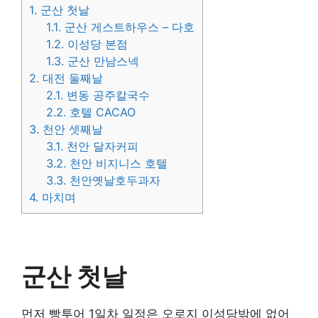
1.
군산 첫날
1.1.
군산 게스트하우스 – 다호
1.2.
이성당 본점
1.3.
군산 만남스넥
2.
대전 둘째날
2.1.
변동 공주칼국수
2.2.
호텔 CACAO
3.
천안 셋째날
3.1.
천안 달자커피
3.2.
천안 비지니스 호텔
3.3.
천안옛날호두과자
4.
마치며
군산 첫날
먼저 빵투어 1일차 일정은 오로지 이성당밖에 없어