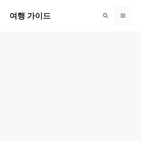
컨
텐
여행 가이드
메
츠
로
뉴
건
너
뛰
기