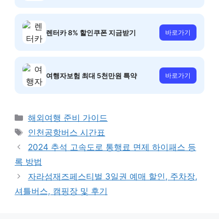
렌터카 8% 할인쿠폰 지금받기
바로가기
여행자보험 최대 5천만원 특약
바로가기
카
해외여행 준비 가이드
테
태
인천공항버스 시간표
고
그
2024 추석 고속도로 통행료 면제 하이패스 등
리
록 방법
자라섬재즈페스티벌 3일권 예매 할인, 주차장,
셔틀버스, 캠핑장 및 후기