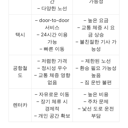
간
가능성
– 다양한 노선
– door-to-door
– 높은 요금
서비스
– 교통 체증 시 요
택시
– 24시간 이용
금 상승
가능
– 불친절한 기사 가
– 빠른 이동
능성
– 저렴한 가격
– 제한된 노선
공항철
– 정시성 우수
– 환승 필요 가능성
도
– 교통 체증 영향
높음
없음
– 짐 운반 불편
– 자유로운 이동
– 높은 비용
– 장기 체류 시
– 주차 문제
렌터카
경제적
– 낯선 도로 운전
– 개인 공간 확보
부담