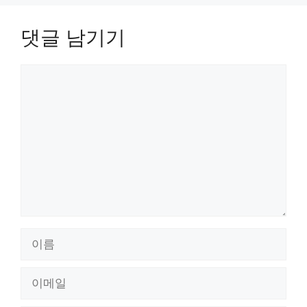
댓글 남기기
댓
글
이
름
이
메