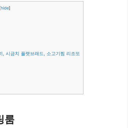
[
hide
]
끼, 시금치 플랫브래드, 소고기찜 리조또
팅룸