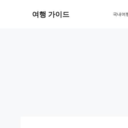
컨
텐
여행 가이드
국내여
츠
로
건
너
뛰
기