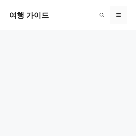
컨
텐
여행 가이드
메
츠
로
뉴
건
너
뛰
기