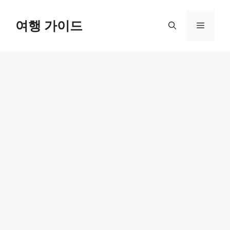
컨
텐
여행 가이드
메
츠
로
뉴
건
너
뛰
기