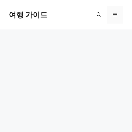
컨
텐
여행 가이드
메
츠
로
뉴
건
너
뛰
기