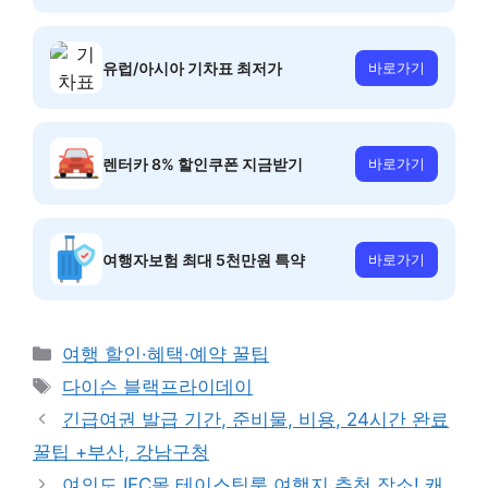
유럽/아시아 기차표 최저가
바로가기
렌터카 8% 할인쿠폰 지금받기
바로가기
여행자보험 최대 5천만원 특약
바로가기
카
여행 할인·혜택·예약 꿀팁
테
태
다이슨 블랙프라이데이
고
그
긴급여권 발급 기간, 준비물, 비용, 24시간 완료
리
꿀팁 +부산, 강남구청
여의도 IFC몰 테이스팅룸 여행지 추천 장소! 캐