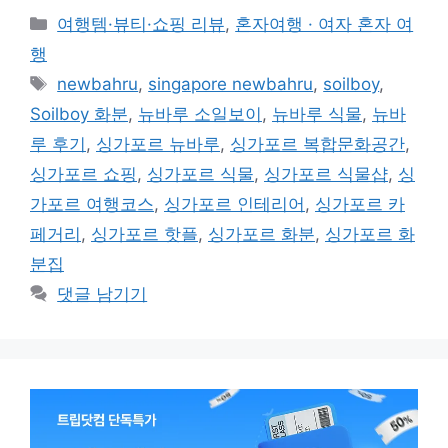
카
여행템·뷰티·쇼핑 리뷰
,
혼자여행 · 여자 혼자 여
테
행
고
태
newbahru
,
singapore newbahru
,
soilboy
,
리
그
Soilboy 화분
,
뉴바루 소일보이
,
뉴바루 식물
,
뉴바
루 후기
,
싱가포르 뉴바루
,
싱가포르 복합문화공간
,
싱가포르 쇼핑
,
싱가포르 식물
,
싱가포르 식물샵
,
싱
가포르 여행코스
,
싱가포르 인테리어
,
싱가포르 카
페거리
,
싱가포르 핫플
,
싱가포르 화분
,
싱가포르 화
분집
댓글 남기기