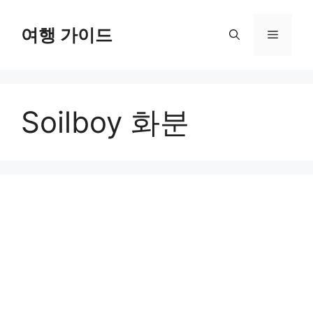
컨
텐
여행 가이드
메
츠
로
뉴
건
너
Soilboy 화분
뛰
기