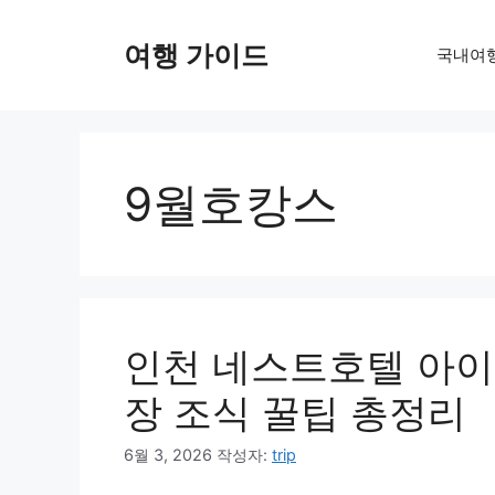
컨
텐
여행 가이드
국내여
츠
로
건
너
뛰
9월호캉스
기
인천 네스트호텔 아이와
장 조식 꿀팁 총정리
6월 3, 2026
작성자:
trip