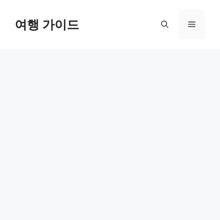
컨
텐
여행 가이드
메
츠
로
뉴
건
너
뛰
기