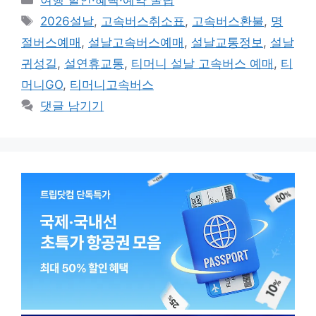
여행 할인·혜택·예약 꿀팁
테
태
2026설날
,
고속버스취소표
,
고속버스환불
,
명
고
그
절버스예매
,
설날고속버스예매
,
설날교통정보
,
설날
리
귀성길
,
설연휴교통
,
티머니 설날 고속버스 예매
,
티
머니GO
,
티머니고속버스
댓글 남기기