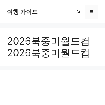
컨
텐
여행 가이드
메
츠
로
뉴
건
너
2026북중미월드컵
뛰
기
2026북중미월드컵