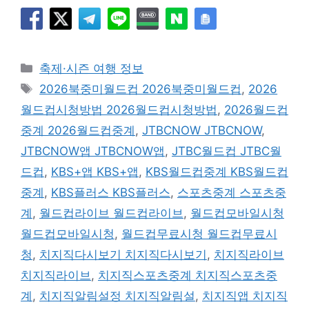
카
축제·시즌 여행 정보
테
태
2026북중미월드컵 2026북중미월드컵
,
2026
고
그
월드컵시청방법 2026월드컵시청방법
,
2026월드컵
리
중계 2026월드컵중계
,
JTBCNOW JTBCNOW
,
JTBCNOW앱 JTBCNOW앱
,
JTBC월드컵 JTBC월
드컵
,
KBS+앱 KBS+앱
,
KBS월드컵중계 KBS월드컵
중계
,
KBS플러스 KBS플러스
,
스포츠중계 스포츠중
계
,
월드컵라이브 월드컵라이브
,
월드컵모바일시청
월드컵모바일시청
,
월드컵무료시청 월드컵무료시
청
,
치지직다시보기 치지직다시보기
,
치지직라이브
치지직라이브
,
치지직스포츠중계 치지직스포츠중
계
,
치지직알림설정 치지직알림설
,
치지직앱 치지직