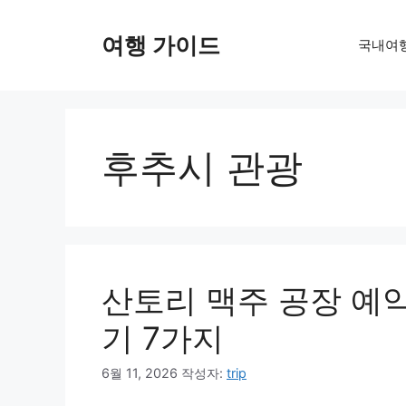
컨
텐
여행 가이드
국내여
츠
로
건
너
뛰
후추시 관광
기
산토리 맥주 공장 예
기 7가지
6월 11, 2026
작성자:
trip